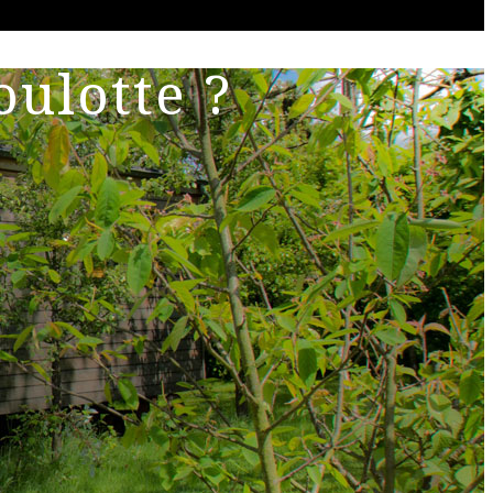
ulotte ?