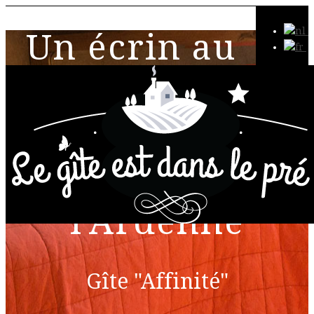
Un écrin au
coeur de
l'Ardenne
Gîte "Affinité"