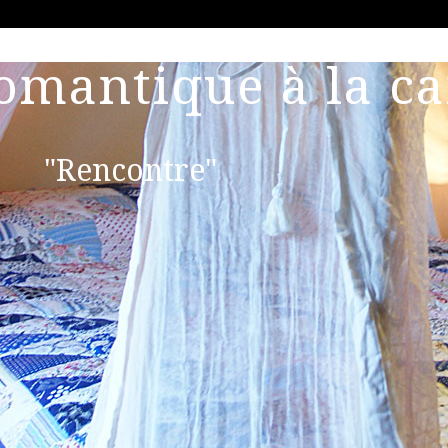
omantique à la c
"Rencontre"